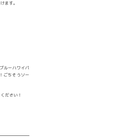
だけます。
ブルーハワイパ
！ごちそうソー
しください！