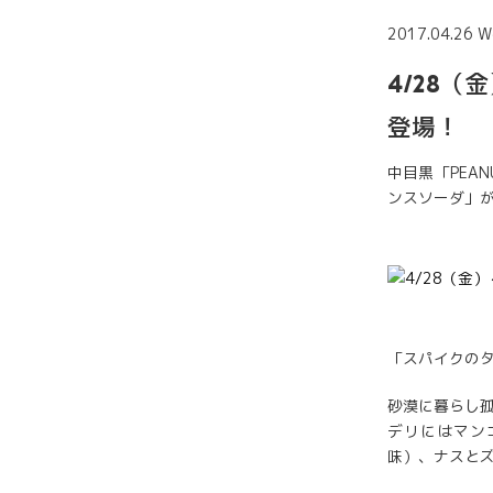
2017.04.26 W
4/28（
登場！
中目黒「PEA
ンスソーダ」が
「スパイクのタコ
砂漠に暮らし
デリにはマン
味）、ナスと