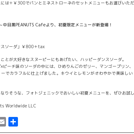
には＋￥300でパンとミネストローネのセットメニューもお選びいた
スソーダ」￥800＋tax
ることが大好きなスヌーピーにもあげたい、ハッピーダンスソーダ。
プ×ピーチ味のソーダの中には、ひめりんごのゼリー、マンゴープリン、
リーでカラフルに仕上げました。キウイとレモンがさわやかで美味しい
くなりそうな、フォトジェニックでおいしい初夏メニューを、ぜひお試
ts Worldwide LLC
ebook
astodon
Email
共
有