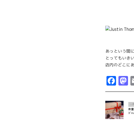
あっという間に
とってもいきい
店内のどこにあ
Fac
M
Ô
数量
X’m