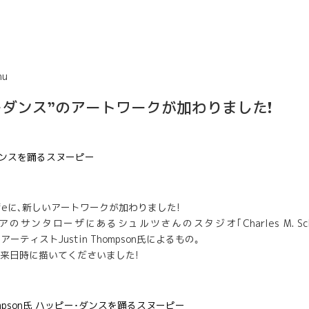
hu
ーダンス”のアートワークが加わりました!
 Cafeに､新しいアートワークが加わりました!
サンタローザにあるシュルツさんのスタジオ｢Charles M. Schulz
s｣のアーティストJustin Thompson氏によるもの｡
月の来日時に描いてくださいました!