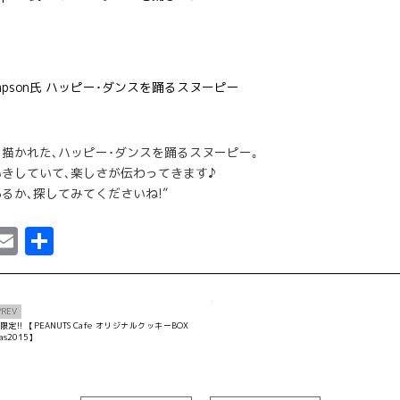
描かれた､ハッピー･ダンスを踊るスヌーピー｡
きしていて､楽しさが伝わってきます♪
るか､探してみてくださいね!”
ebook
astodon
Email
共
有
PREV
限定!! 【PEANUTS Cafe オリジナルクッキーBOX
as2015】