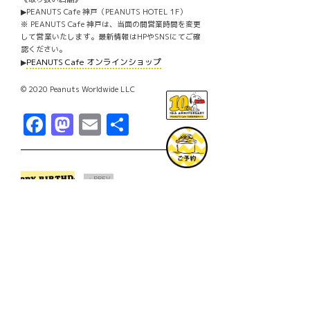
▶PEANUTS Cafe 神戸（PEANUTS HOTEL 1F）
※ PEANUTS Cafe 神戸は、当面の間営業時間を変更
して営業いたします。最新情報はHPやSNSにてご確
認ください。
PEANUTS Cafe オンラインショップ
▶
© 2020 Peanuts Worldwide LLC
Facebook
Mastodon
Email
共
有
PREV
Ô
”8月10日”はスヌーピーの誕生日！今年
もバースデー記念に”グラスジャーHappy
Birthday!!!＜2020＞”が数量限定で登
場！
NEXT
×
夏のマストアイテム『オリジナルビーチ
サンダル』が今年も登場！6/13より全店
の店頭にて再販いたします。