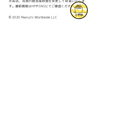
※各店、当面の間営業時間を変更して営業いたしま
す。最新情報はHPやSNSにてご確認ください。
© 2020 Peanuts Worldwide LLC
Facebook
Mastodon
Email
共
有
PREV
Ô
PEANUTS HOTELより、昨年大人気だっ
たピンクのぬいぐるみが今年もかえって
きた ！
NEXT
×
”8月10日”はスヌーピーの誕生日！今年
もバースデー記念に”グラスジャーHappy
Birthday!!!＜2020＞”が数量限定で登
場！
TOPICS一覧へ
GOODS一覧へ