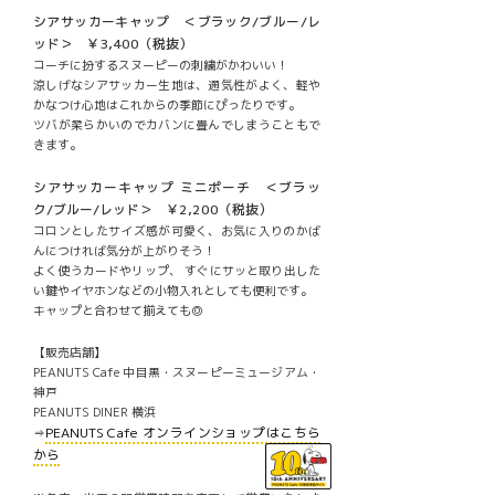
シアサッカーキャップ ＜ブラック/ブルー/レ
ッド＞ ￥3,400（税抜）
コーチに扮するスヌーピーの刺繍がかわいい！
涼しげなシアサッカー生地は、通気性がよく、軽や
かなつけ心地はこれからの季節にぴったりです。
ツバが柔らかいのでカバンに畳んでしまうこともで
きます。
シアサッカーキャップ ミニポーチ ＜ブラッ
ク/ブルー/レッド＞ ￥2,200（税抜）
コロンとしたサイズ感が可愛く、お気に入りのかば
んにつければ気分が上がりそう！
よく使うカードやリップ、 すぐにサッと取り出した
い鍵やイヤホンなどの小物入れとしても便利です。
キャップと合わせて揃えても◎
【販売店舗】
PEANUTS Cafe 中目黒・スヌーピーミュージアム・
神戸
PEANUTS DINER 横浜
PEANUTS Cafe オンラインショップはこちら
⇒
から