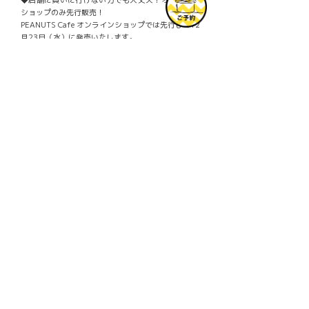
ショップのみ先行販売！
PEANUTS Cafe オンラインショップでは先行して12
月23日（水）に発売いたします。
ランダムで入った人気商品の詰め合わせはご自宅に
届いてからのお楽しみ。
今年頑張った自分へのご褒美に、届くまでのドキド
キを楽しみながらお待ちください！
お買い物はこちらから
▶
© 2020 Peanuts Worldwide LLC
Facebook
Mastodon
Email
共
有
PREV
Ô
お買い物の必需品！宙に浮かぶスヌーピ
ーが可愛いレオパード柄を使ったアイテ
ム、マルシェバッグが登場！
NEXT
×
店舗で人気のギフトバッグがクリスマス