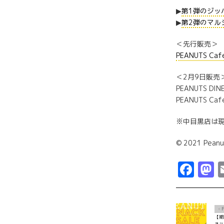
▶
第1弾のジッ
▶
第2弾のマル
＜先行販売＞
PEANUTS C
＜2月9日販売＞
PEANUTS DIN
PEANUTS 
※中目黒店は現
© 2021 Peanu
Fac
M
Ô
【期
ョッ