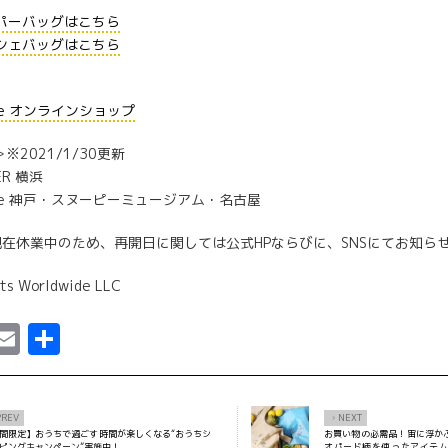
パーバッグはこちら
シェバッグはこちら
afe オンラインショップ
※2021/1/30更新
ER 横浜
Cafe 神戸・スヌーピーミュージアム・名古屋
在休業中のため、再開日に関しては公式HPならびに、SNSにてお知ら
ts Worldwide LLC
ebook
astodon
Email
共
有
PREV
NEXT
×
間限定】おうちで過ごす時間が楽しくなる“おうちシ
お買い物の必需品！宙に浮か
ピングキャンペーン”実施中！
オパード柄を使ったアイテ