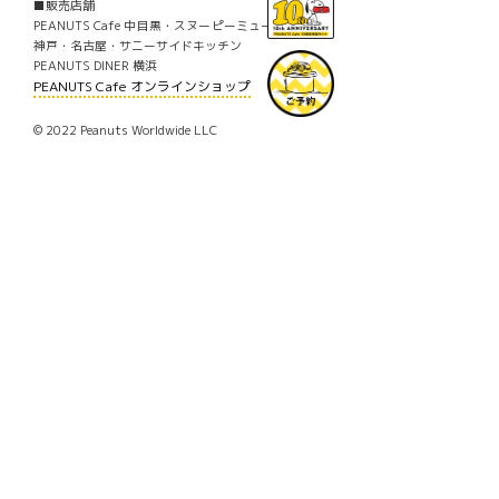
■販売店舗
PEANUTS Cafe 中目黒・スヌーピーミュージアム・
神戸・名古屋・サニーサイドキッチン
PEANUTS DINER 横浜
PEANUTS Cafe オンラインショップ
© 2022 Peanuts Worldwide LLC
Facebook
Mastodon
Email
共
有
PREV
Ô
【オンラインショップ限定】“8月10
日”はスヌーピーの誕生日！スヌーピーの
バースデーケーキが登場！
NEXT
×
『with FLOWER』をシーズンテーマ
に、PEANUTS Cafeだけのオリジナルア
ートをモチーフにしたグッズが登場！