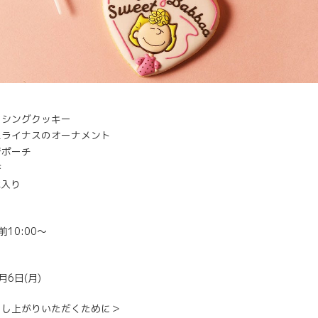
＞
イシングクッキー
＆ライナスのオーナメント
着ポーチ
書
本入り
＞
前10:00〜
＞
月6日(月)
召し上がりいただくために＞