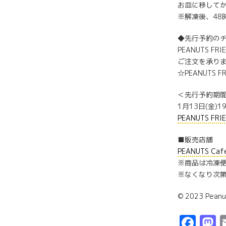
お皿に移してか
※解凍後、48
◆先行予約の
PEANUTS 
ご注文を承り
☆PEANUTS
＜先行予約期
1月13日(金)1
PEANUTS FRI
■販売店舗
PEANUTS C
※商品は冷凍便
※なくなり次
© 2023 Peanu
Fac
M