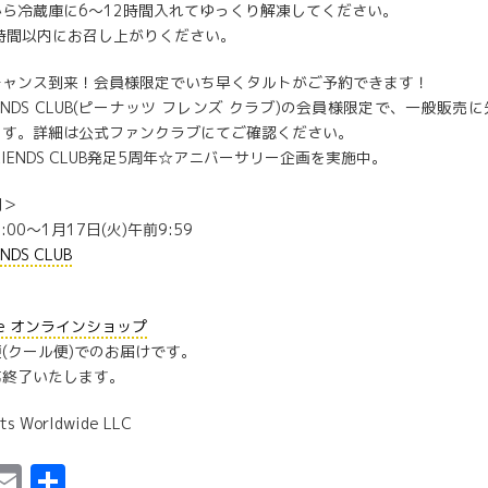
ら冷蔵庫に6〜12時間入れてゆっくり解凍してください。
時間以内にお召し上がりください。
チャンス到来！会員様限定でいち早くタルトがご予約できます！
FRIENDS CLUB(ピーナッツ フレンズ クラブ)の会員様限定で、一般販
ます。詳細は公式ファンクラブにてご確認ください。
 FRIENDS CLUB発足5周年☆アニバーサリー企画を実施中。
間＞
9:00〜1月17日(火)午前9:59
ENDS CLUB
afe オンラインショップ
(クール便)でのお届けです。
第終了いたします。
ts Worldwide LLC
ebook
astodon
Email
共