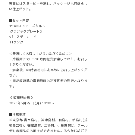
天面にはスヌーピーを施し、パッケージも可愛らし
い仕上がりに。
■セット内容
‐PEANUTSチーズタルト
‐クラシックプレートS
‐バースデーカード
‐ロウソク
＜美味しくお召し上がりいただくために＞
・冷蔵庫にて8〜10時間程度解凍してから、お召し
上がりください。
・解凍後、48時間以内にお早めにお召し上がりくだ
さい。
・商品箱記載の賞味期限は冷凍状態の期限となりま
す。
《 販売開始日 》
2023年5月29日 (月) 10:00～
■注意事項
※東京都 青ヶ島村、神津島村、利島村、新島村(式
根島含む)、御蔵島村、三宅村、小笠原村は、クール
便対象商品のお届けができません。あらかじめご了