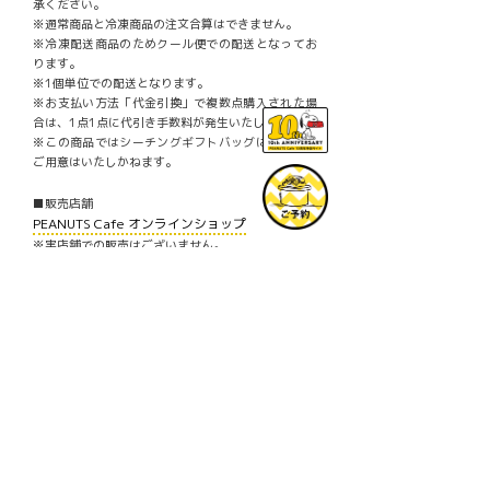
承ください。
※通常商品と冷凍商品の注文合算はできません。
※冷凍配送商品のためクール便での配送となってお
ります。
※1個単位での配送となります。
※お支払い方法「代金引換」で複数点購入された場
合は、1点1点に代引き手数料が発生いたします。
※この商品ではシーチングギフトバッグに入れての
ご用意はいたしかねます。
■販売店舗
PEANUTS Cafe オンラインショップ
※実店舗での販売はございません。
© 2023 Peanuts Worldwide LLC
Facebook
Mastodon
Email
共
有
PREV
Ô
“完売必至”スヌーピーの缶バッジコンプ
リートセットが「PEANUTS Cafe オンラ
インショップ」に登場！