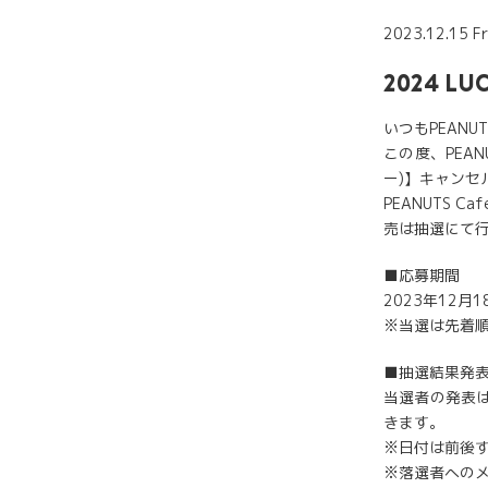
2023.12.15 Fr
2024 
いつもPEANU
この度、PEAN
ー)】キャンセ
PEANUTS
売は抽選にて
■応募期間
2023年12月18
※当選は先着
■抽選結果発
当選者の発表は
きます。
※日付は前後
※落選者への