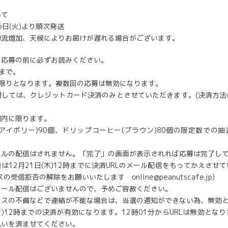
いて
26日(火)より順次発送
物流増加、天候によりお届けが遅れる場合がございます。
※応募の前に必ずお読みください。
まで。
回限りとなります。複数回の応募は無効になります。
関しては、クレジットカード決済のみとさせていただきます。(決済方法
国内に限ります。
アイボリー)90個、ドリップコーヒー(ブラウン)80個の限定数での
ールの配信はされません。「完了」の画面が表示されれば応募は完了し
は12月21日(木)12時までに決済URLのメール配信をもってかえさせ
の受信拒否の解除をお願いいたします online@peanutscafe.jp)
メール配信はございませんので、予めご容赦ください。
レスの不備などで連絡が不能な場合は、当選の通知ができない為、無効
(金)12時までの決済が有効になります。12時01分からURLは無効とな
払いを済ませてください。