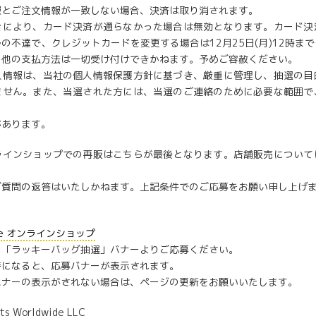
報とご注文情報が一致しない場合、決済は取り消されます。
合により、カード決済が通らなかった場合は無効となります。カード決
の不達で、クレジットカードを変更する場合は12月25日(月)12時ま
の他の支払方法は一切受け付けできかねます。予めご容赦ください。
人情報は、当社の個人情報保護方針に基づき、厳重に管理し、抽選の目
ません。また、当選された方には、当選のご連絡のために必要な範囲で
があります。
ラインショップでの再販はこちらが最後となります。店舗販売について
ご質問の返答はいたしかねます。上記条件でのご応募をお願い申し上げ
afe オンラインショップ
の「ラッキーバッグ抽選」バナーよりご応募ください。
時になると、応募バナーが表示されます。
バナーの表示がされない場合は、ページの更新をお願いいたします。
ts Worldwide LLC