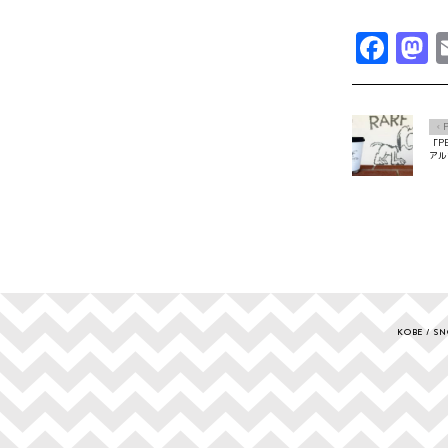
Fac
M
Ô
「P
アル
KOBE
SN