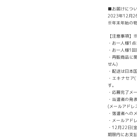
■お届けにつ
2023年12月
※年末年始の
【注意事項】
・お一人様1点
・お一人様1
・再販商品に
せん)
・配送は日本
・エキナセア(
す。
・応募完了メ
・当選者の発表
(メールアドレス
・落選者への
・メールアド
・12月22日
期限内にお支