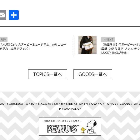
ebook
astodon
Email
共
有
PREV
NEXT
×
EANUTS Cafe スヌーピーミュージアム」のリニュー
【数量限定】スヌーピーのオ
を記念した限定グッズ！
店舗で使えるドリンクチ
LUCKY BAGが登場！
TOPICS一覧へ
GOODS一覧へ
OOPY MUSEUM TOKYO
NAGOYA
SUNNY SIDE KITCHEN
OSAKA
TOPICS
GOODS
ONL
PRIVACY POLICY