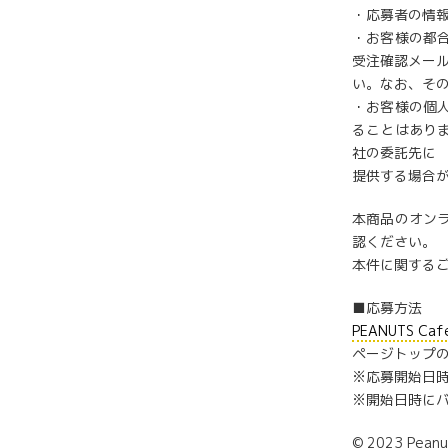
・応募者の情
・お客様の都
受注確認メール
い。なお、そ
・お客様の個
ることはあり
社の委託先に
提供する場合
本商品のオン
認ください。
本件に関する
■応募方法
PEANUTS C
ページトップ
※応募開始日
※開始日時に
© 2023 Peanu