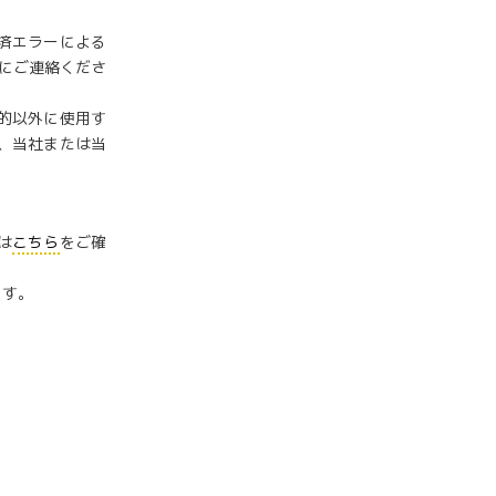
済エラーによる
でにご連絡くださ
的以外に使用す
、当社または当
は
こちら
をご確
ます。