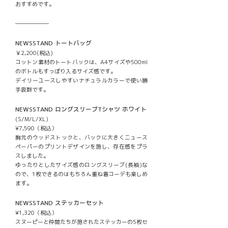
おすすめです。
──────
NEWSSTAND トートバッグ
￥2,200(税込)
コットン素材のトートバックは、A4サイズや500ml
のボトルもすっぽり入るサイズ感です。
デイリーユースしやすいナチュラルカラーで使い勝
手抜群です。
NEWSSTAND ロングスリーブTシャツ ホワイト
(S/M/L/XL)
¥7,590（税込）
胸元のウッドストックと、バックに大きくニュース
ペーパーのプリントデザインを施し、存在感をプラ
スしました。
ゆったりとしたサイズ感のロングスリーブ(長袖)な
ので、1枚できるのはもちろん重ね着コーデも楽しめ
ます。
NEWSSTAND ステッカーセット
¥1,320（税込）
スヌーピーと仲間たちが施されたステッカーの5枚セ