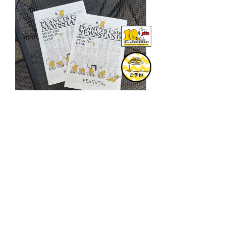
※NEWSSTANDアイテムをご購入されたご注文分が
対象となります。
※1回のご注文につき、リーフレット1枚の同梱とな
ります。
※数に限りがあるため、なくなり次第予告なしで終
了となります。予めご了承ください。
──────
販売日
2025年6月25日(水)
販売店舗
PEANUTS Cafe 神戸
PEANUTS Cafe スヌーピーミュージアム(南町田)