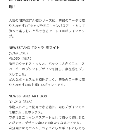
場！
人気のNEWSSTANDシリーズに、普段のコーデに取
り入れやすいTシャツやミニキャンバスアートとして
飾って楽しむことができるアートBOXがラインナッ
プ。
NEWSSTAND Tシャツ ホワイト
(S/M/L/XL)
¥6,050（税込）
胸元のウッドストックと、バックに大きくニュース
ペーパーのプリントデザインを施し、存在感をプラ
スしました。
どんなボトムスとも相性がよく、普段のコーデに取
り入れやすいのも嬉しいポイントです。
NEWSSTAND ART BOX
￥1,210（税込）
小物入れとして使用できる箱に、同じデザインのメ
モ帳が入ったボックス。
フタはミニキャンバスアートとして飾って楽しむこ
とができ、デザイン違いで揃えたくなるアイテム。
自分用にはもちろん、ちょっとしたギフトとしても