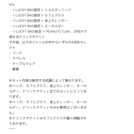
い。
・＜LUCKY BAG限定＞ ショルダーバッグ
・＜LUCKY BAG限定＞ カフェグラス
・＜LUCKY BAG限定＞ 卓上カレンダー
・＜LUCKY BAG限定＞ キーホルダー
・＜LUCKY BAG限定＞ PEANUTS Cafe、DINERで
使えるドリンクチケット
その他、以下のジャンルの中からいずれか4点をセレ
クト
・フード
・アパレル
・テーブルウェア
・雑貨
※セット内容は販売する店舗によって異なります。
※バッグ、カフェグラス、卓上カレンダー、キーホ
ルダー、ドリンクチケット全てのセットに入ってお
ります。
※バッグ、カフェグラス、卓上カレンダー、キーホ
ルダー、ドリンクチケットのみの販売はございませ
ん。
※ドリンクチケットはカフェグラスの箱に同梱され
ております。
――