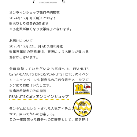
オンラインショップ先行予約販売
2024年12月8日(月)12:00より
※おひとり様各色2個まで
※予定数が無くなり次第終了となります。
お届けについて
2025年12月22日(月)より順次発送
※年末年始の物流増加、天候によりお届けが遅れる
場合がございます。
会員登録していただいたお客様へは、PEANUTS
Cafe/PEANUTS DINER/PEANUTS HOTELのイベン
ト・キャンペーンや新商品のご紹介等をメールマガ
ジンにてお届けいたします｡
※購読希望者のみの配信
PEANUTS Cafe オンラインショップ
ランダムにセレクトされた人気アイテムの詰め合わ
せは、届いてからのお楽しみ。
この一年頑張った自分へのご褒美として、箱を開け
る瞬間のときめきもお楽しみください。
――