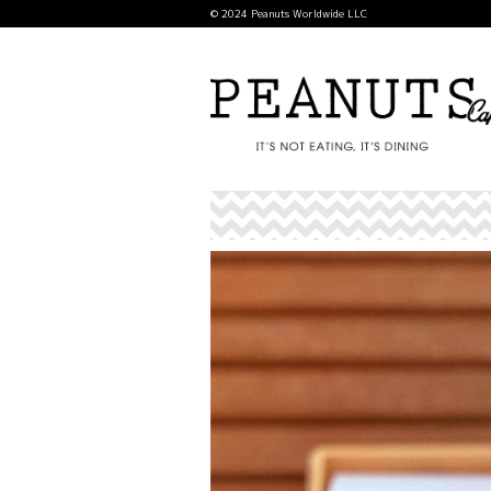
© 2024 Peanuts Worldwide LLC