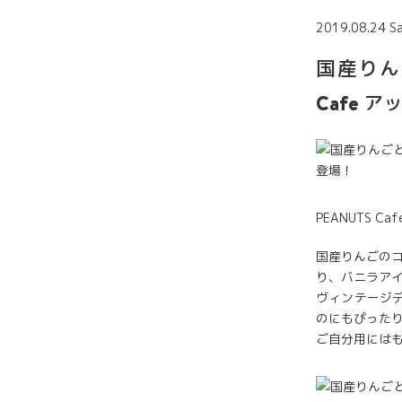
2019.08.24 S
国産りん
Cafe
PEANUTS C
国産りんごの
り、バニラア
ヴィンテージ
のにもぴった
ご自分用には