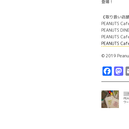
《取り扱い店
PEANUTS Ca
PEANUTS DIN
PEANUTS Ca
PEANUTS Cafe
© 2019 Peanu
Fac
M
Ô
PE
ワー