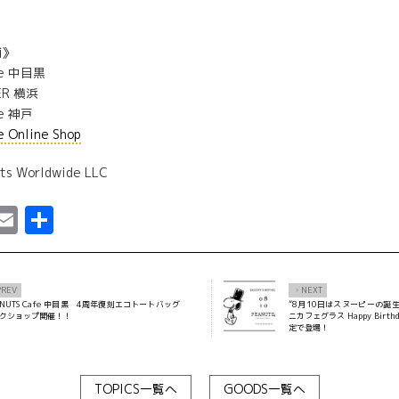
舗》
fe 中目黒
ER 横浜
fe 神戸
 Online Shop
ts Worldwide LLC
ebook
astodon
Email
共
有
PREV
NEXT
×
ANUTS Cafe 中目黒 4周年復刻エコトートバッグ
”8月10日はスヌーピーの誕生
クショップ開催！！
ニカフェグラス Happy Birth
定で登場！
TOPICS一覧へ
GOODS一覧へ