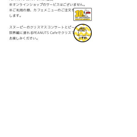
※オンラインショップのサービスはございません。
※ご利用の際、カフェメニューのご注文をお願い致
します。
スヌーピーのクリスマスコンサートとピーナッツの
世界観に浸れるPEANUTS Cafeでクリスマス気分を
お楽しみください。
© 2021 Peanuts Worldwide LLC
Facebook
Mastodon
Email
共
有
PREV
Ô
オンリーワンなスヌーピーのエコトート
を作ろう！ワークショップが開催！
NEXT
×
スヌーピーと仲間たちがデザインのオリ
ジナル生地でみつろうラップを作ろう！
ワークショップが開催！