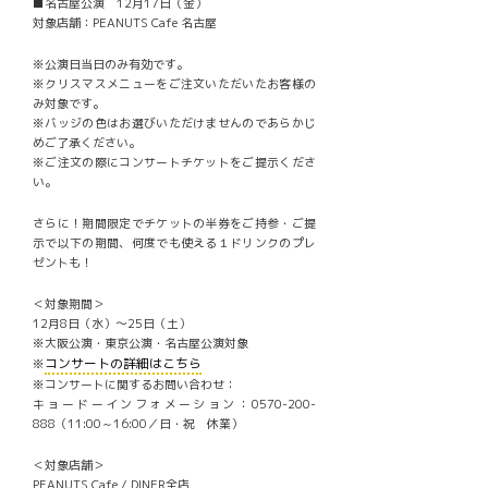
■名古屋公演 12月17日（金）
対象店舗：PEANUTS Cafe 名古屋
※公演日当日のみ有効です。
※クリスマスメニューをご注文いただいたお客様の
み対象です。
※バッジの色はお選びいただけませんのであらかじ
めご了承ください。
※ご注文の際にコンサートチケットをご提示くださ
い。
さらに！期間限定でチケットの半券をご持参・ご提
示で以下の期間、何度でも使える１ドリンクのプレ
ゼントも！
＜対象期間＞
12月8日（水）〜25日（土）
※大阪公演・東京公演・名古屋公演対象
コンサートの詳細はこちら
※
※コンサートに関するお問い合わせ：
キョードーインフォメーション：0570-200-
888（11:00～16:00／日・祝 休業）
＜対象店舗＞
PEANUTS Cafe / DINER全店