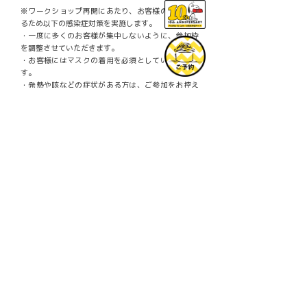
※ワークショップ再開にあたり、お客様の安全を守
るため以下の感染症対策を実施します。
・一度に多くのお客様が集中しないように、参加枠
を調整させていただきます。
・お客様にはマスクの着用を必須としていただきま
す。
・発熱や咳などの症状がある方は、ご参加をお控え
いただきますようお願いいたします。
・入口にアルコール消毒液を設置しておりますの
で、来店時、ワークショップ前のアルコール消毒を
お願いいたします。
・ワークショップ中はソーシャルディスタンスの確
保にご協力ください。
・スタッフは、マスクを着用してご案内させていた
だきます。
© 2022 Peanuts Worldwide LLC
Facebook
Mastodon
Email
共
有
PREV
Ô