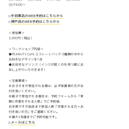
(9)19:00〜
中目黒店のWEB予約はこちらから
▷
神戸店のWEB予約はこちらから
▷
＜参加費＞
3,300円（税込）
＜ワークショップ内容＞
●PEANUTS Cafe エコトートバッグ 6種類の中から
お好きなデザインを1点
●お好きなドリンク（インクが乾くのを待つ間にお
召し上がりいただきます）
＜注意事項＞
※お子さまが参加される際は、必ず保護者の方がお
付き添いください。
※親子で参加される場合は、予約フォームから「実
際に作業をされる人数」でご予約後、
お手数ですが各店まで参加人数「作業される方＋お
付き添いの方」をご連絡ください。
※最大3名様までご予約可能です。
メールはこちら
▷