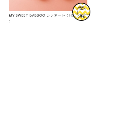
MY SWEET BABBOO ラテアート ( HOT / ICE
)
イートイン 各¥814 （税込）/ テイクアウト 各
¥650 （税込）
『MY SWEET BABBOO』にちなんで、サリーの恋模
様にまつわるデザインが楽しめるラテアート。
■販売店舗
PEANUTS Cafe 中目黒
※テイクアウトの価格は「お持ち帰り」の場合で
す。「店内飲食」は税率が異なりますので、別価格
となります。
《ご予約はこちら》
是非この機会に、これからの時期にぴったりなメニ
ューをご堪能ください。
■販売期間
2023年1月24日（火）〜 3月中旬予定
© 2023 Peanuts Worldwide LLC