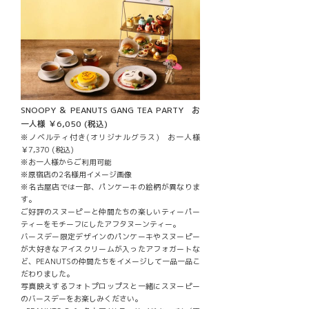
SNOOPY ＆ PEANUTS GANG TEA PARTY お
一人様 ￥6,050 (税込)
※ノベルティ付き(オリジナルグラス) お一人様
￥7,370 (税込)
※お一人様からご利用可能
※原宿店の2名様用イメージ画像
※名古屋店では一部、パンケーキの絵柄が異なりま
す。
ご好評のスヌーピーと仲間たちの楽しいティーパー
ティーをモチーフにしたアフタヌーンティー。
バースデー限定デザインのパンケーキやスヌーピー
が大好きなアイスクリームが入ったアフォガートな
ど、PEANUTSの仲間たちをイメージして一品一品こ
だわりました。
写真映えするフォトプロップスと一緒にスヌーピー
のバースデーをお楽しみください。