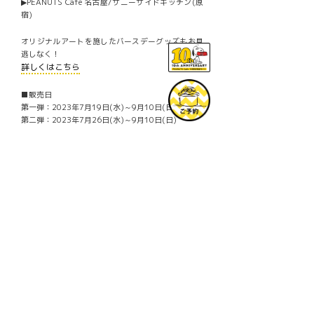
▶PEANUTS Cafe 名古屋/サニーサイドキッチン(原
宿)
オリジナルアートを施したバースデーグッズもお見
逃しなく！
詳しくはこちら
■販売日
第一弾：2023年7月19日(水)～9月10日(日)
第二弾：2023年7月26日(水)～9月10日(日)
■販売店舗 ※メニューごとに提供店舗が異なりま
す。
PEANUTS Cafe 中目黒
PEANUTS Cafe スヌーピーミュージアム(南町田)
PEANUTS Cafe 名古屋
PEANUTS Cafe サニーサイドキッチン(原宿)
PEANUTS Cafe 大阪
PEANUTS Cafe 博多
PEANUTS DINER 神戸
© 2023 Peanuts Worldwide LLC
Facebook
Mastodon
Email
共