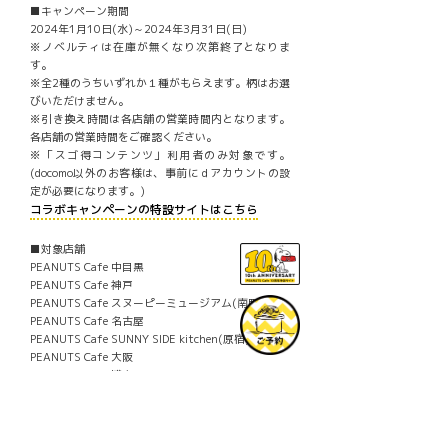
■キャンペーン期間
2024年1月10日(水)～2024年3月31日(日)
※ノベルティは在庫が無くなり次第終了となりま
す。
※全2種のうちいずれか１種がもらえます。柄はお選
びいただけません。
※引き換え時間は各店舗の営業時間内となります。
各店舗の営業時間をご確認ください。
※「スゴ得コンテンツ」利用者のみ対象です。
(docomo以外のお客様は、事前にｄアカウントの設
定が必要になります。)
コラボキャンペーンの特設サイトはこちら
■対象店舗
PEANUTS Cafe 中目黒
PEANUTS Cafe 神戸
PEANUTS Cafe スヌーピーミュージアム(南町田)
PEANUTS Cafe 名古屋
PEANUTS Cafe SUNNY SIDE kitchen(原宿)
PEANUTS Cafe 大阪
PEANUTS Cafe 博多
PEANUTS DINER 神戸
PEANUTS HOTEL
※オンラインショップは対象外です。