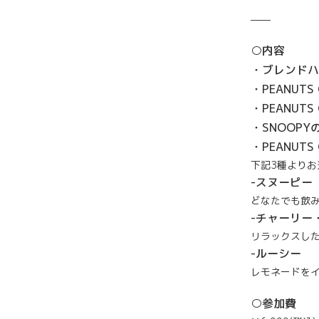
——
○内容
・ブレンドハ
・PEANUT
・PEANUT
・SNOOP
・PEANUT
下記3種よりお
-スヌーピー
どなたでも飲
-チャーリー
リラックスし
-ルーシー
レモネードを
○参加費