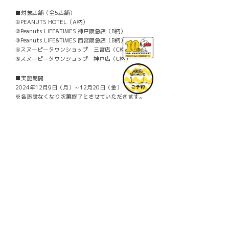
■対象店舗（全5店舗）
①PEANUTS HOTEL（A柄）
②Peanuts LIFE&TIMES 神戸阪急店（B柄）
③Peanuts LIFE&TIMES 西宮阪急店（B柄）
④スヌーピータウンショップ 三宮店（C柄）
⑤スヌーピータウンショップ 神戸店（C柄）
■実施期間
2024年12月9日（月）～12月20日（金）
※各施設なくなり次第終了とさせていただきます。
© 2024 Peanuts Worldwide LLC
Facebook
Mastodon
Email
共
有
PREV
Ô
【期間限定】「PEANUTS Cafe 大阪」よ
り、冬をイメージしたデザートビュッフ
ェが登場！