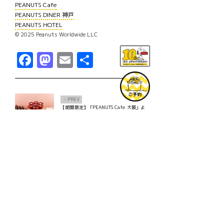
PEANUTS Cafe
PEANUTS DINER 神戸
PEANUTS HOTEL
© 2025 Peanuts Worldwide LLC
Facebook
Mastodon
Email
共
有
PREV
Ô
【期間限定】「PEANUTS Cafe 大阪」よ
り、バレンタインをイメージしたデザー
トビュッフェが登場！
NEXT
×
「PEANUTS Cafe スヌーピーミュージア
ム(南町田)」にて、スヌーピーミュージア
ムの企画展「HOLIDAY」をテーマにし
た、第四弾“バレンタイン”連動メニュー
が登場！
TOPICS一覧へ
GOODS一覧へ