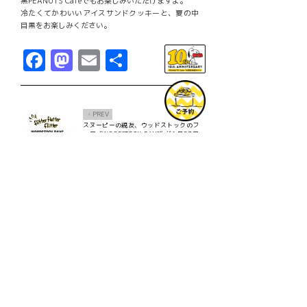
黒PEANUTS Cafeでもお楽しみいただけますよ。
冷たくてかわいいアイスサンドクッキーと、夏の中
目黒をお楽しみください。
Facebook
Mastodon
Email
共
有
PREV
Ô
スヌーピーの親友、ウッドストックのフ
ェア “WOODSTOCK DAYS” が6月27日
（水）からスタート！！
NEXT
×
お花見にぴったり！3/24(土)〜さくらレ
モネードと、さくら焼きマシュマロラテ
が新登場！
TOPICS一覧へ
GOODS一覧へ