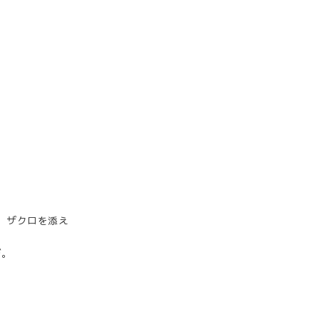
、ザクロを添え
ぞ。