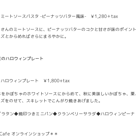
ミートソースパスタ -ピーナッツバター風味- ￥1,280＋tax
くさんのミートソースに、ピーナッツバターのコクと甘さが味のポイン
ーズとからめればさらにまろやかに。
ハロウィンプレート ￥1,800+tax
ネをかぼちゃのホワイトソースにからめて、秋に美味しいかぼちゃ、栗
ーズをのせて、スキレットでこんがり焼きあげました。
グラタン◆焼印つきミニパン◆クランベリーサラダ◆ハロウィンピーナ
S Cafe オンラインショップ＊＊