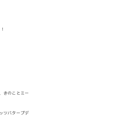
ト！
、きのことミー
ッツバタープデ