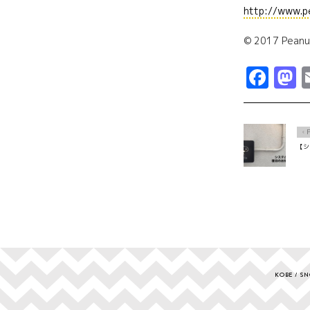
http://www.p
© 2017 Peanu
Fac
M
Ô
【シ
KOBE
SN