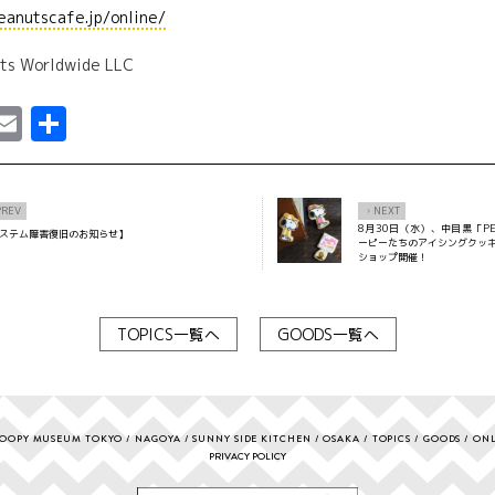
eanutscafe.jp/online/
ts Worldwide LLC
ebook
astodon
Email
共
有
PREV
NEXT
×
8月30日（水）、中目黒「PEA
ステム障害復旧のお知らせ】
ーピーたちのアイシングクッキ
ショップ開催！
TOPICS一覧へ
GOODS一覧へ
OOPY MUSEUM TOKYO
NAGOYA
SUNNY SIDE KITCHEN
OSAKA
TOPICS
GOODS
ONL
PRIVACY POLICY