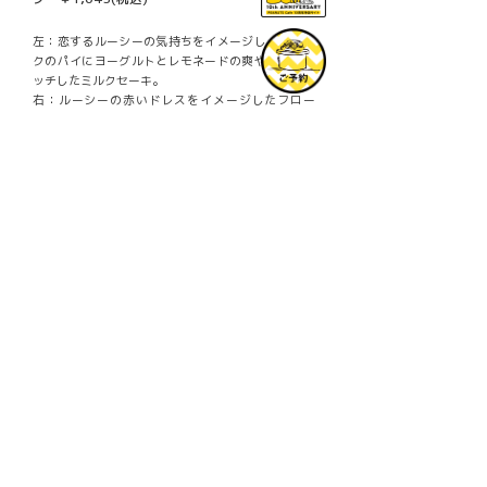
左：恋するルーシーの気持ちをイメージし、サクサ
クのパイにヨーグルトとレモネードの爽やかさがマ
ッチしたミルクセーキ。
右：ルーシーの赤いドレスをイメージしたフロー
ト。ガミガミ屋ルーシーの気持ちをソーダのシュワ
シュワで表現しました。
また、ご好評につき、テイクアウトでお楽しみいた
ピーナッツ・ギャングのピーナッツバタ
だける「
ーサンド
」も引き続き販売いたします！
他にも、企画展にちなんでルーシーがデザインされ
たグッズもお見逃しなく！
最新情報は、HPやSNSをチェックしてみてください
ね！
■販売日
2023年7月15日(土)～2024年1月8日(月)
■販売店舗
PEANUTS Cafe スヌーピーミュージアム(南町田)
© 2023 Peanuts Worldwide LLC