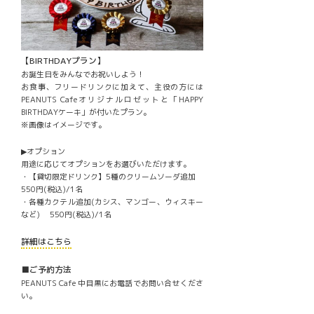
【BIRTHDAYプラン】
お誕生日をみんなでお祝いしよう！
お食事、フリードリンクに加えて、主役の方には
PEANUTS Cafeオリジナルロゼットと「HAPPY
BIRTHDAYケーキ」が付いたプラン。
※画像はイメージです。
▶オプション
用途に応じてオプションをお選びいただけます。
・【貸切限定ドリンク】5種のクリームソーダ追加
550円(税込)/1名
・各種カクテル追加(カシス、マンゴー、ウィスキー
など) 550円(税込)/1名
詳細はこちら
■ご予約方法
PEANUTS Cafe 中目黒にお電話でお問い合せくださ
い。