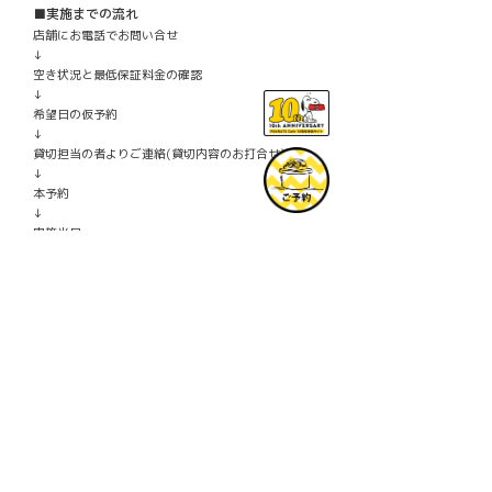
■実施までの流れ
店舗にお電話でお問い合せ
↓
空き状況と最低保証料金の確認
↓
希望日の仮予約
↓
貸切担当の者よりご連絡(貸切内容のお打合せ)
↓
本予約
↓
実施当日
<キャンセルポリシー>
※本予約後より適応
30日前・・・20%
14日前～4日前・・・50%
3日前～当日・・・100%
<その他注意点>
・実施内容は、ご利用人数とご利用内容に応じてご
相談させていただきます。
・人数は1～30名ほどが利用可能(着席、立食、半立
食により利用可能人数は前後します。)